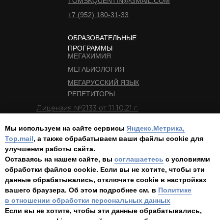
TOMSKQUENTIN@GMAIL.COM
+7 (952) 180-31-33
ОБРАЗОВАТЕЛЬНЫЕ
ПРОГРАММЫ
МЕГАХИМИЯ
МЕГАБИОЛОГИЯ
МЕГАРУССКИЙ ЯЗЫК
РЕПЕТИТОРЫ
Лицензия №2133 от 11.10.21 г.
Выдана Департаментом общего
образования Томской области РФ
Мы используем на сайте сервисы
Яндекс.Метрика,
Top.mail
, а также обрабатываем ваши файлы cооkie для
улучшения работы сайта.
От субъектов персональных данных
Оставаясь на нашем сайте, вы
соглашаетесь
с условиями
получено согласие на распространение
обработки файлов cооkie. Если вы не хотите, чтобы эти
данных неограниченному кругу лиц.
данные обрабатывались, отключите cookie в настройках
Запреты и условия на обработку данных,
вашего браузера. Об этом подробнее см. в
Политике
разрешенных для распространения
в отношении обработки персональных данных
не установлены.
Если вы не хотите, чтобы эти данные обрабатывались,